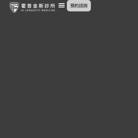
跳
預約諮詢
至
主
要
內
容