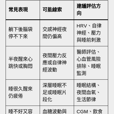
建議評估方
常見表現
可能線索
向
HRV、自律
躺下後腦袋
交感神經夜
神經、壓力
停不下來
間仍偏高
與睡前刺激
醫師評估、
夜間壓力反
半夜醒來心
心血管風險
應或自律神
跳快或胸悶
排除、睡眠
經波動
監測
深層睡眠不
睡眠結構、
睡很久醒來
足或睡眠片
夜間血氧、
仍疲倦
段化
生活節律
睡不好又容
血糖波動與
CGM、飲食