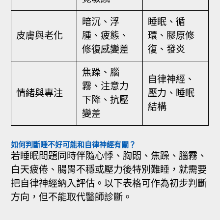
暗沉、浮
睡眠、循
皮膚與老化
腫、疲態、
環、膠原修
修復感變差
復、發炎
焦躁、腦
自律神經、
霧、注意力
情緒與專注
壓力、睡眠
下降、抗壓
結構
變差
如何判斷睡不好可能和自律神經有關？
若睡眠問題同時伴隨心悸、胸悶、焦躁、腦霧、
白天疲倦、腸胃不穩或壓力後特別難睡，就需要
把自律神經納入評估。以下表格可作為初步判斷
方向，但不能取代醫師診斷。