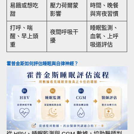
易餓或想吃
壓力荷爾蒙
時間、晚餐
甜
影響
與宵夜習慣
打呼、喘
睡眠監測、
夜間呼吸干
醒、早上頭
血氧、上呼
擾
重
吸道評估
霍普金斯如何評估睡眠與自律神經？
從 HRV、睡眠監測與 CGM 數據，協助醫師判