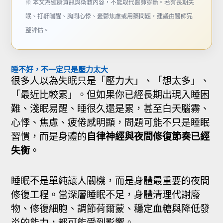
※ 本文為健康資訊與衛教內容，不能取代醫師診斷。若有長期失
眠、打鼾喘醒、胸悶心悸、憂鬱焦慮或用藥問題，建議由醫師完
整評估。
睡不好，不一定只是壓力太大
很多人以為失眠只是「壓力大」、「想太多」、
「最近比較累」。但如果你已經長期出現入睡困
難、淺眠易醒、睡很久還是累，甚至白天腦霧、
心悸、焦慮、疲倦感明顯，問題可能不只是睡眠
習慣，而是身體的
自律神經與夜間修復節奏已經
失衡
。
睡眠不是單純讓人關機，而是身體最重要的夜間
修復工程。當深層睡眠不足，身體清理代謝廢
物、修復細胞、調節荷爾蒙、穩定血糖與降低發
炎的能力，都可能受到影響。