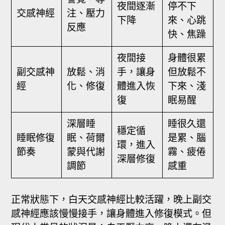
夜間逐漸
停不下
交感神經
注、壓力
下降
來、心跳
反應
快、焦躁
夜間接
身體很累
副交感神
放鬆、消
手，讓身
但放鬆不
經
化、修復
體進入恢
下來、淺
復
眠易醒
深層睡
睡很久還
穩定循
睡眠修復
眠、荷爾
是累、腦
環，進入
節奏
蒙與代謝
霧、疲倦
深層修復
調節
感重
正常狀態下，白天交感神經比較活躍，晚上副交
感神經應該慢慢接手，讓身體進入修復模式。但