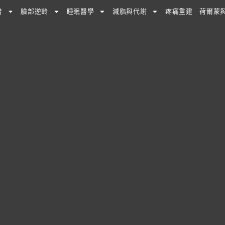
普
臉部逆齡
睡眠醫學
減脂與代謝
疼痛重建
荷爾蒙