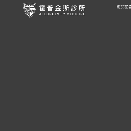
跳
關於霍
至
主
要
內
容