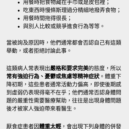
用餐時把食物藏在手巾或是皮包裡；
吃東西時慢條斯理過分精細地撥弄食物；
用餐時間拖得很長；
與別人比較或競爭進食行為等等。
當被詢及原因時，他們通常都會否認自己有這類
舉動，或者拒絕討論此事。
這類病人常表現出
嚴格和要求完美
的態度，所以
常有強迫行為、憂鬱或焦慮等精神症狀
。體重下
降初期，這些患者通常活動力偏高，即使後期感
到虛弱仍表現得毫不在乎；他們通常否認身體問
題的嚴重性需要醫療幫助，往往是出現身體問題
後才被家人強迫帶來看醫生。
厭食症患者因
體重太輕
，會出現下列身體的併發