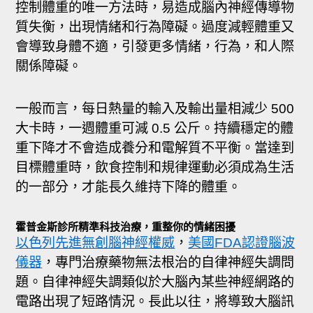
控制體重的唯一方法時，易造成腦內神經傳導物
質失衡，出現情緒和行為障礙。過度減輕體重又
會導致身體不適，引發更多情緒，行為，和人際
關係障礙。
一般而言，每日熱量的輸入及輸出量相減少 500
大卡時，一週體重可減 0.5 公斤。持續穩定的體
重下降才不會造成養分和電解質不平衡。當達到
目標體重時，飲食控制和規律運動必須成為生活
的一部分，才能長久維持下降的體重。
霍普金斯診所精準科技治療，重整你的情緒困擾
以色列先進無創腦神經權威
，
美國FDA認證腦波
儀器
，專門治療藥物無法根治的自律神經失調問
題。自律神經失調類似於大腦內某些神經網路的
電路出現了短路情況。長此以往，將導致大腦訊