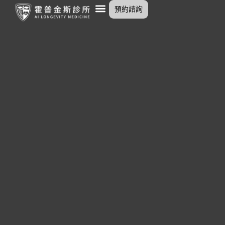
跳
預約諮詢
至
主
要
內
容