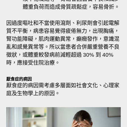
體重負荷而造成骨質疏鬆症，容易骨折。
因過度嘔吐和不當使用瀉劑、利尿劑會引起電解
質不平衡，病患容易覺得疲倦無力，出現胸痛，
腎功能障礙，肌肉運動異常，癲癇發作，意識混
亂和感覺異常等。所以當患者合併嚴重營養不良
徵狀，或體重較發病前減輕超過 30% 到 40%
時，應接受住院治療。
厭食症的病因
厭食症的病因需考慮多層面如社會文化、心理家
庭及生物學上的原因。