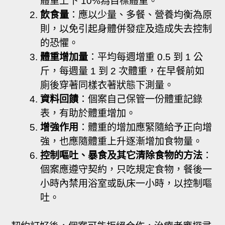
體重上下 10%為目標體重。
飲食量
：應以少量、多餐、營養均衡為原
則，以免引起身體併發症及造成失去控制
的恐懼。
體重增加量
：平均每週增重 0.5 到 1 公
斤，每週量 1 到 2 次體重，在早餐前如
廁後穿著同樣衣著狀態下測量。
資料回饋
：個案自己保管一份體重記錄
表，有助於體重增加。
增強作用
：體重的增加應緊隨給予正向增
強，也應隨體重上升逐漸增加食物量。
控制嘔吐、暴食及其它清除食物的方法
：
個案應遵守契約，只吃規定食物，餐後一
小時內禁用浴室或臥床一小時，以控制嘔
吐。