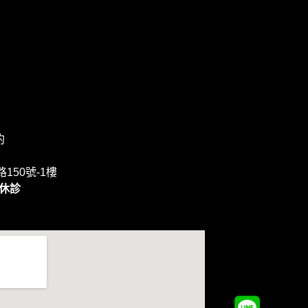
約
150號-1樓
日休診