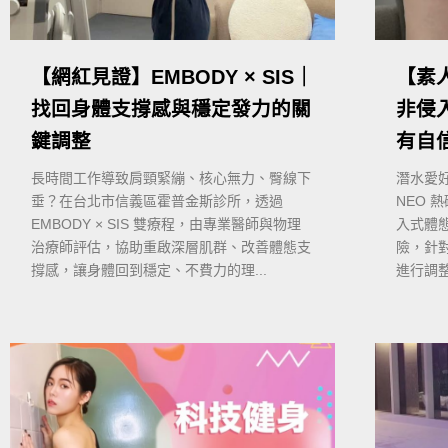
【網紅見證】EMBODY × SIS｜
【素
找回身體支撐感與穩定發力的關
非侵
鍵調整
有自
長時間工作導致肩頸緊繃、核心無力、臀線下
潛水愛
垂？在台北市信義區霍普金斯診所，透過
NEO 
EMBODY × SIS 雙療程，由專業醫師與物理
入式體
治療師評估，協助重啟深層肌群、改善體態支
險，針
撐感，讓身體回到穩定、不費力的理...
進行調