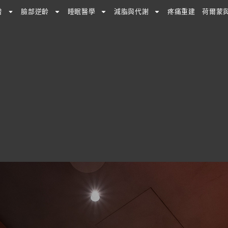
普
臉部逆齡
睡眠醫學
減脂與代謝
疼痛重建
荷爾蒙