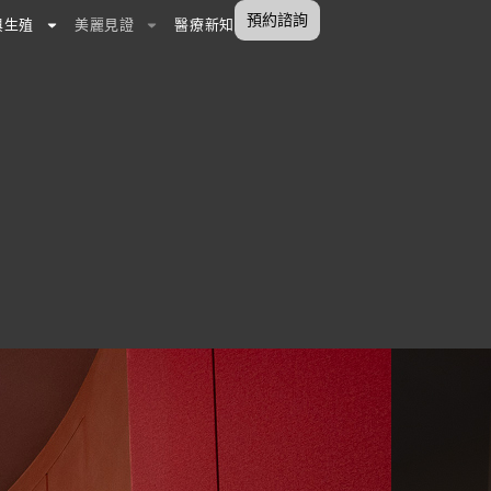
預約諮詢
與生殖
美麗見證
醫療新知