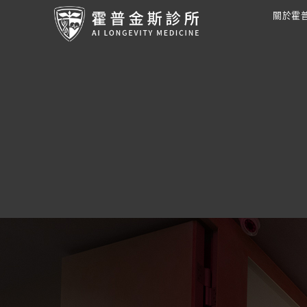
跳
關於霍
至
主
要
內
容