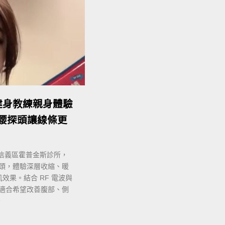
健身教練親身體驗
側腰探頭讓線條更
！
北信義區霍普金斯診所，
探頭，體驗深層收縮、暖
效果。結合 RF 電波與
能，適合希望改善腹部、側
。