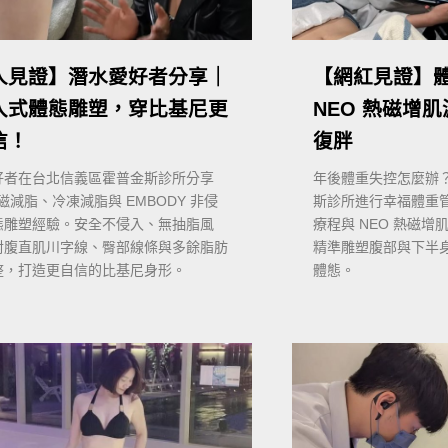
人見證】潛水愛好者分享｜
【網紅見證】
入式體態雕塑，穿比基尼更
NEO 熱磁增
信！
復胖
好者在台北信義區霍普金斯診所分享
年後體重失控怎麼辦
熱磁減脂、冷凍減脂與 EMBODY 非侵
斯診所進行幸福體重
態雕塑經驗。安全不侵入、無抽脂風
療程與 NEO 熱磁
對腹直肌川字線、臀部線條與多餘脂肪
精準雕塑腹部與下半
整，打造更自信的比基尼身形。
體態。