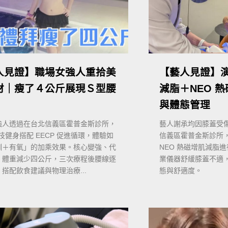
人見證】職場女強人重拾美
【藝人見證】
材｜瘦了４公斤展現Ｓ型腰
減脂＋NEO 
與體態管理
強人透過在台北信義區霍普金斯診所，
藝人謝承均因膝蓋受
科技健身搭配 EECP 促進循環，體驗如
信義區霍普金斯診所
訓＋有氧」的加乘效果。核心變強、代
NEO 熱磁增肌減脂
、體重減少四公斤，三次療程後腰線逐
業儀器舒緩膝蓋不適
搭配飲食建議與物理治療...
態與舒適度。