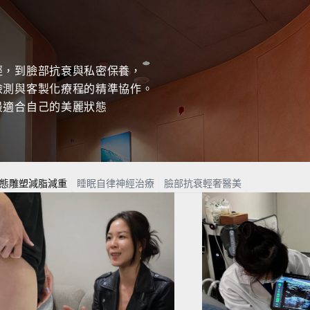
經，到臉部抗衰與私密保養，
檢測與客製化療程的精準協作。
最適合自己的美麗狀態
態雕塑減脂減重
睡眠自律神經治療
臉部抗衰輕奢醫美