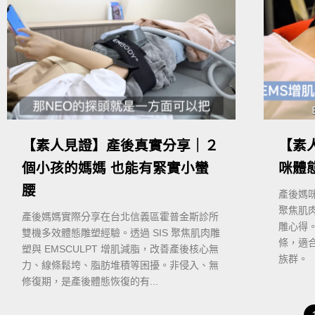
【素人見證】產後真實分享｜２
【素
個小孩的媽媽 也能有緊實小蠻
咪體
腰
產後媽
聚焦肌肉
產後媽媽實際分享在台北信義區霍普金斯診所
雕心得
雙機多效體態雕塑經驗。透過 SIS 聚焦肌肉雕
條，適
塑與 EMSCULPT 增肌減脂，改善產後核心無
族群。
力、線條鬆垮、脂肪堆積等困擾。非侵入、無
修復期，是產後體態恢復的有...