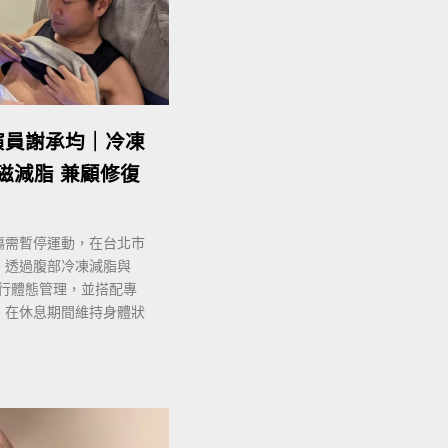
演員謝承均｜冷凍
熱磁減脂 兼顧修復
傷需暫停運動，在台北市
，透過腹部冷凍減脂與
進行體態管理，並搭配專
，在休息期間維持身體狀