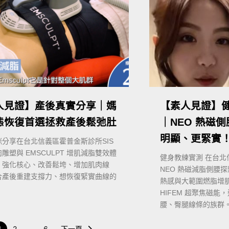
人見證】產後真實分享｜媽
【素人見證】
態恢復首選拯救產後鬆弛肚
｜NEO 熱磁
明顯、更緊實
咪分享在台北信義區霍普金斯診所SIS
雕塑與 EMSCULPT 增肌減脂雙效體
健身教練實測 在台
。強化核心、改善鬆垮、增加肌肉線
NEO 熱磁減脂側腰
合產後重建支撐力、想恢復緊實曲線的
熱感與大範圍燃脂增肌
HIFEM 超聚焦磁
腰、臀腿線條的族群
1
2
...
6
下一頁