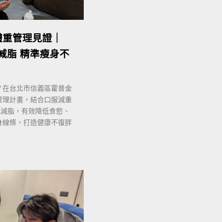
體重管理見證｜
肌減脂 精準瘦身不
？在台北市信義區霍普金
管理計畫，結合口服減重
增肌減脂，有效降低食慾、
身線條，打造健康不復胖