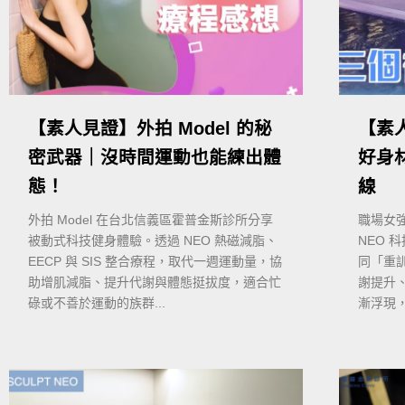
【素人見證】外拍 Model 的秘
【素
密武器｜沒時間運動也能練出體
好身
態！
線
外拍 Model 在台北信義區霍普金斯診所分享
職場女
被動式科技健身體驗。透過 NEO 熱磁減脂、
NEO 
EECP 與 SIS 整合療程，取代一週運動量，協
同「重
助增肌減脂、提升代謝與體態挺拔度，適合忙
謝提升
碌或不善於運動的族群...
漸浮現，